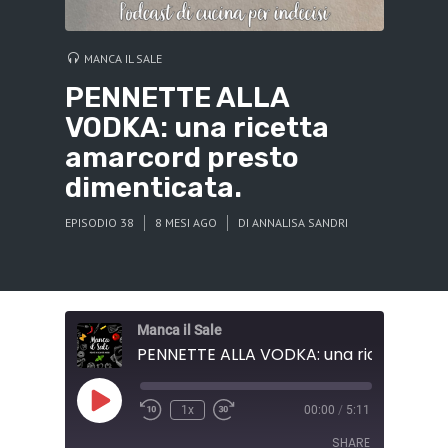
MANCA IL SALE
PENNETTE ALLA
VODKA: una ricetta
amarcord presto
dimenticata.
EPISODIO 38
8 MESI AGO
DI
ANNALISA SANDRI
Manca il Sale
Play
1x
00:00
/
5:11
Episode
SHARE