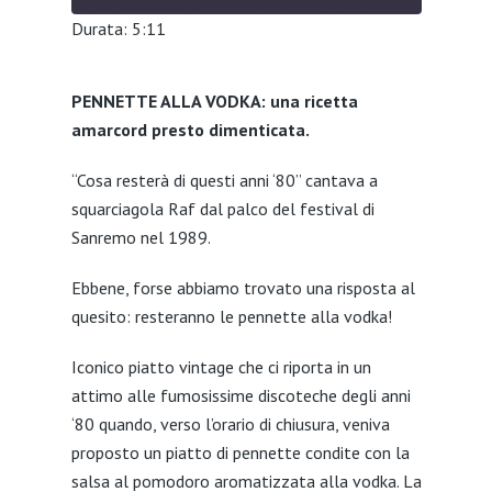
Durata: 5:11
SHARE
PENNETTE ALLA VODKA: una ricetta
LINK
amarcord presto dimenticata.
EMBED
“Cosa resterà di questi anni ‘80” cantava a
squarciagola Raf dal palco del festival di
Sanremo nel 1989.
Ebbene, forse abbiamo trovato una risposta al
quesito: resteranno le pennette alla vodka!
Iconico piatto vintage che ci riporta in un
attimo alle fumosissime discoteche degli anni
‘80 quando, verso l’orario di chiusura, veniva
proposto un piatto di pennette condite con la
salsa al pomodoro aromatizzata alla vodka. La