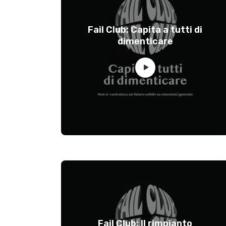
Fail Club: Capita a tutti di
dimenticare
Fail Club: Il rimpianto