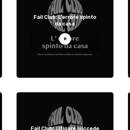
Fail Club: L’errore spinto
da casa
Fail Club: Litigare succede