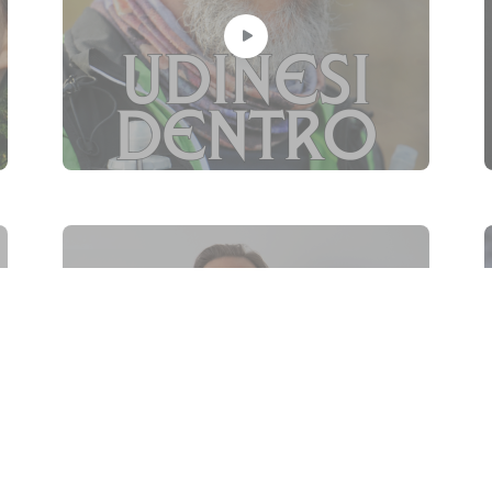
Alessandro Rubini, l’uomo
dell’equilibrio dalla
responsabilità matura