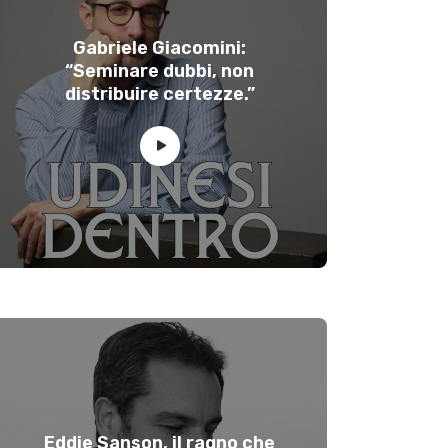
Gabriele Giacomini:
“Seminare dubbi, non
distribuire certezze.”
Eddie Sanson, il ragno che