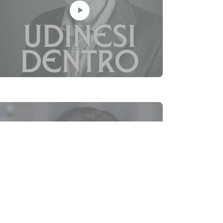
Amanda Paganini, la
traduttrice visiva dallo
sguardo metodico