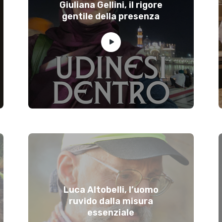
Giuliana Gellini, il rigore
gentile della presenza
Luca Altobelli, l’uomo
ruvido dalla misura
essenziale