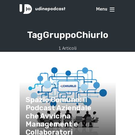
Menu
Tag
GruppoChiurlo
1 Articoli
Spazio Comune: il
Podcast Aziendale
che Avvicina
Management e
Collaboratori