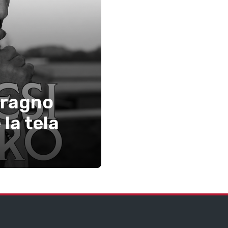
 ragno
la tela