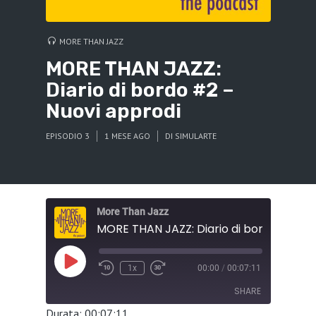
MORE THAN JAZZ
MORE THAN JAZZ:
Diario di bordo #2 –
Nuovi approdi
EPISODIO 3
1 MESE AGO
DI
SIMULARTE
More Than Jazz
Play
1x
00:00
/
00:07:11
Episode
SHARE
Durata: 00:07:11