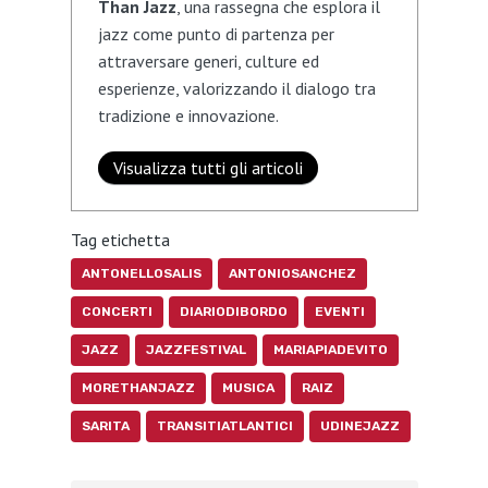
Than Jazz
, una rassegna che esplora il
jazz come punto di partenza per
attraversare generi, culture ed
esperienze, valorizzando il dialogo tra
tradizione e innovazione.
Visualizza tutti gli articoli
Tag etichetta
ANTONELLOSALIS
ANTONIOSANCHEZ
CONCERTI
DIARIODIBORDO
EVENTI
JAZZ
JAZZFESTIVAL
MARIAPIADEVITO
MORETHANJAZZ
MUSICA
RAIZ
SARITA
TRANSITIATLANTICI
UDINEJAZZ