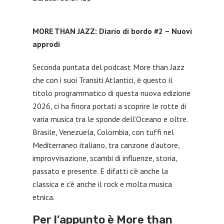
SHARE
MORE THAN JAZZ: Diario di bordo #2 – Nuovi
LINK
approdi
EMBED
Seconda puntata del podcast More than Jazz
che con i suoi Transiti Atlantici, è questo il
titolo programmatico di questa nuova edizione
2026, ci ha finora portati a scoprire le rotte di
varia musica tra le sponde dell’Oceano e oltre.
Brasile, Venezuela, Colombia, con tuffi nel
Mediterraneo italiano, tra canzone d’autore,
improvvisazione, scambi di influenze, storia,
passato e presente. E difatti c’è anche la
classica e c’è anche il rock e molta musica
etnica.
Per l’appunto è More than