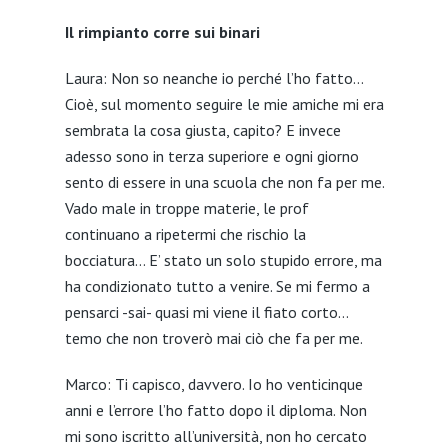
Il rimpianto corre sui binari
LINK
EMBED
Laura: Non so neanche io perché l’ho fatto…
Cioè, sul momento seguire le mie amiche mi era
sembrata la cosa giusta, capito? E invece
adesso sono in terza superiore e ogni giorno
sento di essere in una scuola che non fa per me.
Vado male in troppe materie, le prof
continuano a ripetermi che rischio la
bocciatura… E’ stato un solo stupido errore, ma
ha condizionato tutto a venire. Se mi fermo a
pensarci -sai- quasi mi viene il fiato corto…
temo che non troverò mai ciò che fa per me.
Marco: Ti capisco, davvero. Io ho venticinque
anni e l’errore l’ho fatto dopo il diploma. Non
mi sono iscritto all’università, non ho cercato