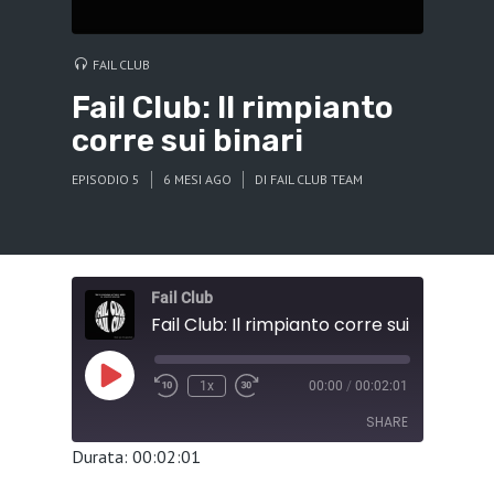
FAIL CLUB
Fail Club: Il rimpianto
corre sui binari
EPISODIO 5
6 MESI AGO
DI
FAIL CLUB TEAM
Fail Club
Fail Club: Il rimpianto corre sui binari
Play
1x
00:00
/
00:02:01
Episode
SHARE
Durata: 00:02:01
SHARE