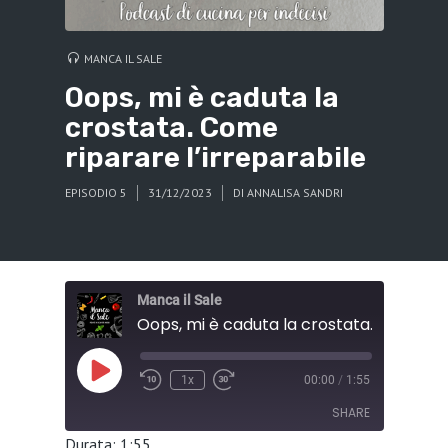
MANCA IL SALE
Oops, mi è caduta la
crostata. Come
riparare l’irreparabile
EPISODIO 5
31/12/2023
DI
ANNALISA SANDRI
Manca il Sale
Play
1x
00:00
/
1:55
Episode
SHARE
Durata: 1:55