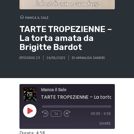
MANCA IL SALE
TARTE TROPEZIENNE –
La torta amata da
Brigitte Bardot
EPISODIO 23
26/01/2025
DI
ANNALISA SANDRI
Manca il Sale
Play
1x
00:00
/
4:58
Episode
SHARE
Durata: 4:58