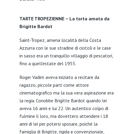
SHARE
TARTE TROPEZIENNE – La torta amata da
LINK
Brigitte Bardot
EMBED
Saint-Tropez, amena località della Costa
Azzurra con le sue stradine di ciotoli e le case
in sasso era un tranquillo villaggio di pescatori,
fino a quell’estate del 1955.
Roger Vadim aveva iniziato a recitare da
ragazzo, piccole parti come attore
cinematografico ma la sua vera aspirazione era
la regia. Conobbe Brigitte Bardot quando lei
aveva 16 anni e lui 22. Un autentico colpo di
fulmine il loro, ma dovettero attendere i 18
anni di lei per potersi sposare, poiché la
famiglia di Brigitte, rigida e convenzionale,