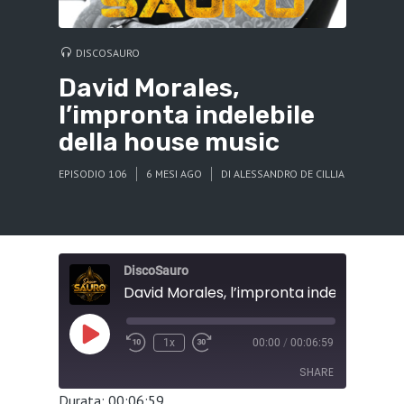
DISCOSAURO
David Morales,
l’impronta indelebile
della house music
EPISODIO 106
6 MESI AGO
DI
ALESSANDRO DE CILLIA
DiscoSauro
Play
1x
00:00
/
00:06:59
Episode
SHARE
Durata: 00:06:59