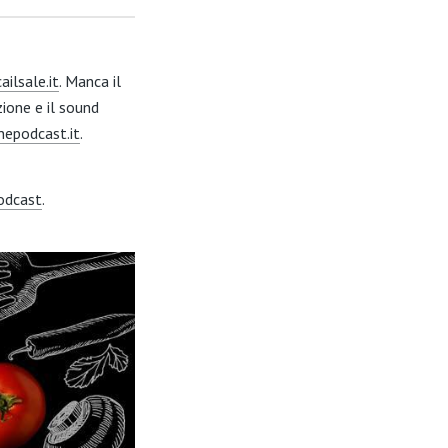
ilsale.it
. Manca il
zione e il sound
nepodcast.it
.
odcast
.