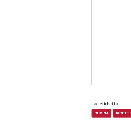
Tag etichetta
CUCINA
RICETT