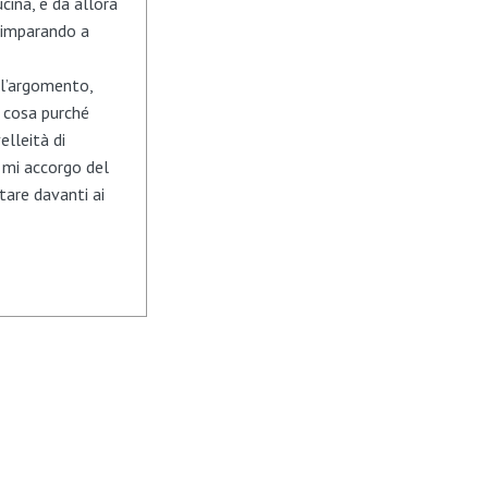
cina, e da allora
… imparando a
ull’argomento,
i cosa purché
lleità di
 mi accorgo del
tare davanti ai