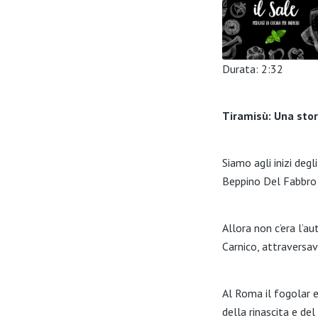
Durata: 2:32
SHARE
Tiramisù: Una stor
LINK
EMBED
Siamo agli inizi degl
Beppino Del Fabbro
Allora non c’era l’a
Carnico, attraversav
Al Roma il fogolar e
della rinascita e d