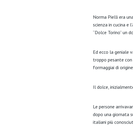
Norma Pielli era una
scienza in cucina e l
“Dolce Torino” un do
Ed ecco la geniale v
troppo pesante con d
formaggiai di origin
Il dolce, inizialme
Le persone arrivavan
dopo una giornata s
italiani più conosciu