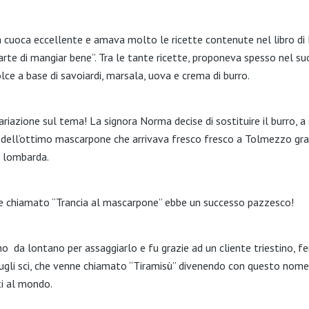
 cuoca eccellente e amava molto le ricette contenute nel libro di P
’arte di mangiar bene”. Tra le tante ricette, proponeva spesso nel suo
lce a base di savoiardi, marsala, uova e crema di burro.
ariazione sul tema! La signora Norma decise di sostituire il burro, a
ell’ottimo mascarpone che arrivava fresco fresco a Tolmezzo grazie
e lombarda.
nte chiamato “Trancia al mascarpone” ebbe un successo pazzesco!
o da lontano per assaggiarlo e fu grazie ad un cliente triestino, 
ugli sci, che venne chiamato “Tiramisù” divenendo con questo nome 
ti al mondo.