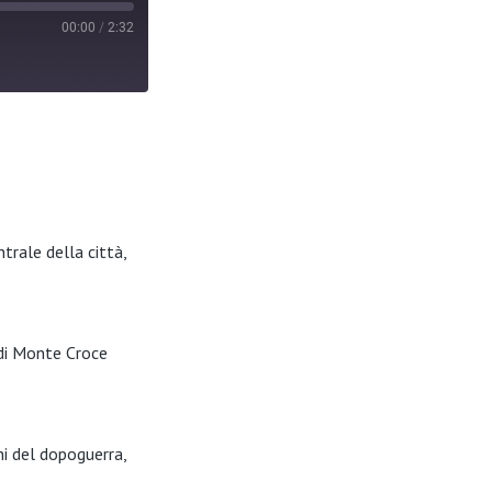
00:00
/
2:32
trale della città,
 di Monte Croce
ni del dopoguerra,