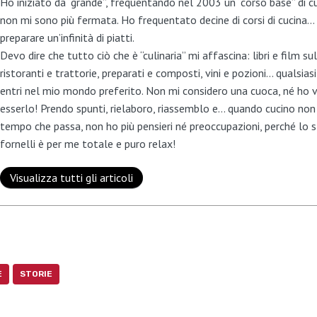
Ho iniziato da “grande”, frequentando nel 2003 un “corso base” di cu
non mi sono più fermata. Ho frequentato decine di corsi di cucina
preparare un’infinità di piatti.
Devo dire che tutto ciò che è “culinaria” mi affascina: libri e film s
ristoranti e trattorie, preparati e composti, vini e pozioni… qualsias
entri nel mio mondo preferito. Non mi considero una cuoca, né ho ve
esserlo! Prendo spunti, rielaboro, riassemblo e… quando cucino non
tempo che passa, non ho più pensieri né preoccupazioni, perché lo s
fornelli è per me totale e puro relax!
Visualizza tutti gli articoli
E
STORIE