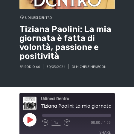
UDINESI DENTRO
Tiziana Paolini: La mia
giornata è fatta di
volontà, passione e
positività
EPISODIO 66
30/03/2024
DI
MICHELE MENEGON
Udinesi Dentro
Play
1x
00:00
/
4:59
Episode
SHARE