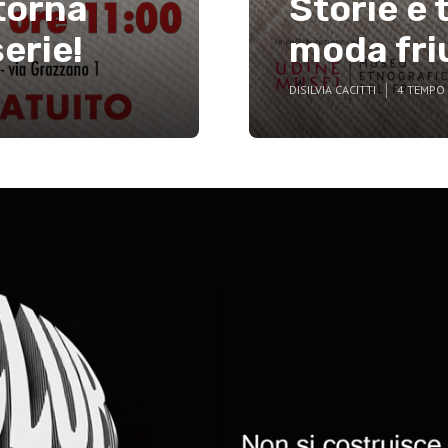
 torna
Storie e 
erie!
moda fri
DI
SILVIA CACITTI
4 TEMPO 