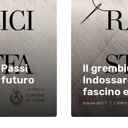
 Passi
Il grembi
 futuro
Indossare
fascino 
DI
SILVIA CACITTI
3 TEMPO 