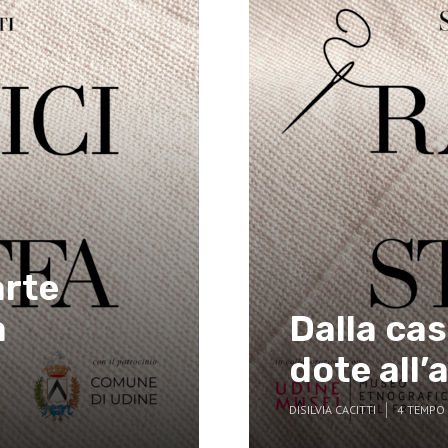
arte
a
Dalla ca
dote all
DI
SILVIA CACITTI
4 TEMPO 