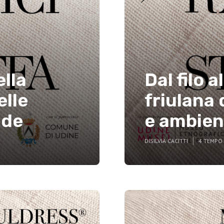
ella
Dal filo al
elle
friulana 
nde
e ambien
DI
SILVIA CACITTI
4 TEMPO 