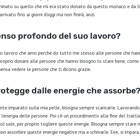
minato su quello che mi era stato donato da questo monaco e da lì 
ivato fino ai giorni d’oggi ma non finirà, anzi.
senso profondo del suo lavoro?
mio lavoro che amo perché do tutto me stesso alle persone che hann
proprio donare alle persone che hanno bisogno lo stare bene, come s
ensa vedere le persone che ti dicono grazie.
rotegge dalle energie che assorbe
nte imparato sulla mia pelle, bisogna sempre scaricarle. Lavorando
o l’energia delle persone. Poi c’è un procedimento alla fine del trat
 col sale, per proprio togliere queste energie. Bisogna sempre stare
on assorbire queste energie negative ma a schivarle. Eee, si impara.