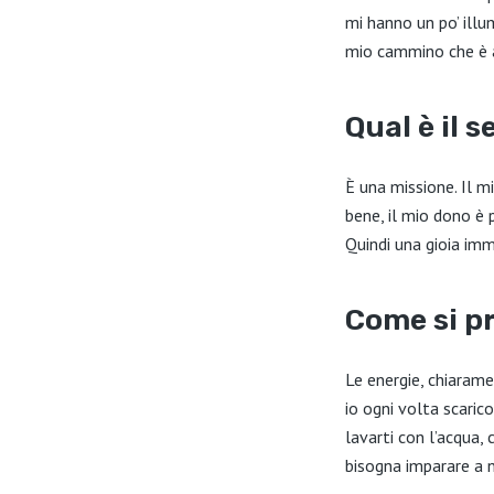
mi hanno un po’ illu
mio cammino che è arr
Qual è il 
È una missione. Il 
bene, il mio dono è 
Quindi una gioia imm
Come si p
Le energie, chiarame
io ogni volta scaric
lavarti con l’acqua,
bisogna imparare a n