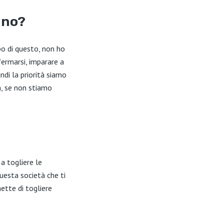
gno?
o di questo, non ho
fermarsi, imparare a
ndi la priorità siamo
a, se non stiamo
 a togliere le
questa società che ti
ette di togliere