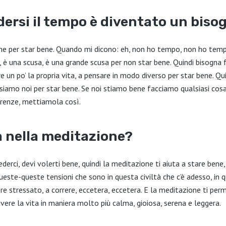
ersi il tempo è diventato un biso
e per star bene. Quando mi dicono: eh, non ho tempo, non ho temp
, è una scusa, è una grande scusa per non star bene. Quindi bisogna 
e un po’ la propria vita, a pensare in modo diverso per star bene. Qui
 siamo noi per star bene. Se noi stiamo bene facciamo qualsiasi cos
renze, mettiamola così.
a nella meditazione?
erci, devi volerti bene, quindi la meditazione ti aiuta a stare bene,
queste-queste tensioni che sono in questa civiltà che c’è adesso, in 
e stressato, a correre, eccetera, eccetera. E la meditazione ti perm
vivere la vita in maniera molto più calma, gioiosa, serena e leggera.