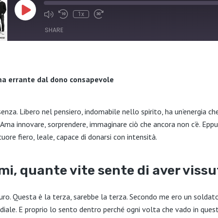
Play
1x
Episode
SHARE
ima errante dal dono consapevole
enza. Libero nel pensiero, indomabile nello spirito, ha un’energia ch
 Ama innovare, sorprendere, immaginare ciò che ancora non c’è. Eppur
cuore fiero, leale, capace di donarsi con intensità.
i, quante vite sente di aver viss
uro. Questa è la terza, sarebbe la terza. Secondo me ero un soldato
iale. E proprio lo sento dentro perché ogni volta che vado in ques