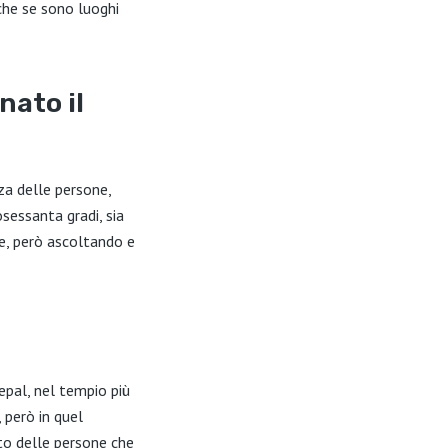
che se sono luoghi
nato il
za delle persone,
osessanta gradi, sia
re, però ascoltando e
epal, nel tempio più
 però in quel
to delle persone che