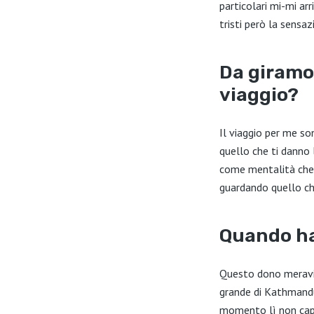
particolari mi-mi a
tristi però la sensaz
Da giramo
viaggio?
Il viaggio per me so
quello che ti danno 
come mentalità che c
guardando quello che
Quando ha
Questo dono meravigl
grande di Kathmandu
momento lì non capi