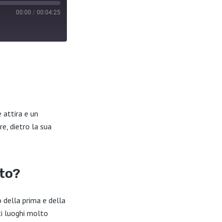
00:00
/
00:04:25
e attira e un
e, dietro la sua
uto?
 della prima e della
ti luoghi molto