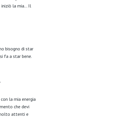
iniziò la mia… Il
o bisogno di star
i fa a star bene.
?
 con la mia energia
tamento che devi
 molto attenti e