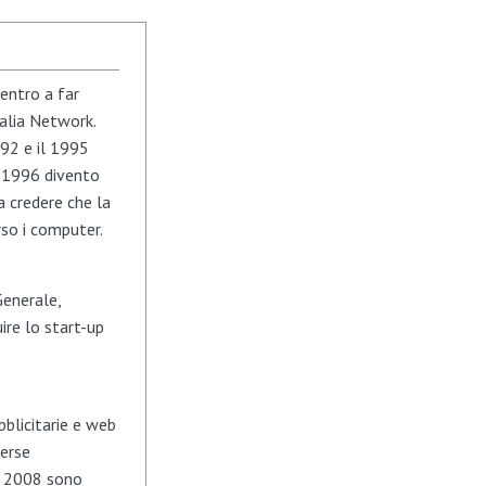
 entro a far
talia Network.
92 e il 1995
l 1996 divento
a credere che la
so i computer.
Generale,
ire lo start-up
blicitarie e web
verse
al 2008 sono