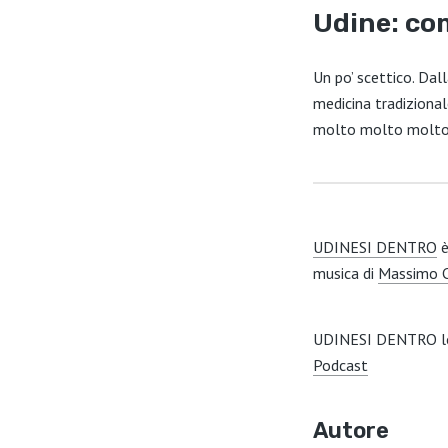
Udine: com
Un po’ scettico. Dal
medicina tradizional
molto molto molto s
UDINESI DENTRO
è
musica di
Massimo 
UDINESI DENTRO lo 
Podcast
Autore