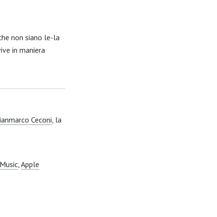
che non siano le-la
ive in maniera
ianmarco Ceconi
, la
Music
,
Apple