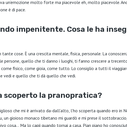
rriva un’emozione molto forte ma piacevole eh, molto piacevole. An
ione è di pace.
ndo impenitente. Cosa le ha inseg
n tante cose. È una crescita mentale, fisica, personale. La conoscen
le persone, quello che ti danno i luoghi, ti fanno crescere a trecent
ome fisico, come gioia, come tutto. Lo consiglio a tutti il viaggia
 vedi e quello che ti dà quello che vedi.
 scoperto la pranopratica?
ioso che mi è arrivato da-dall’alto, l’ho scoperta quando ero in N
, un gioioso monaco tibetano mi guardò e mi prese il sottobraccio,
vo cosa… Ma lo capii quando tornai a casa. Pian piano ho conosciu