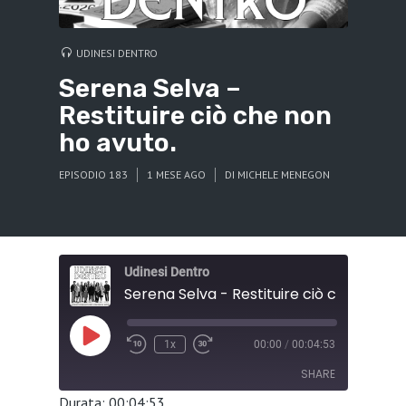
UDINESI DENTRO
Serena Selva –
Restituire ciò che non
ho avuto.
EPISODIO 183
1 MESE AGO
DI
MICHELE MENEGON
Udinesi Dentro
Play
1x
00:00
/
00:04:53
Episode
SHARE
Durata: 00:04:53