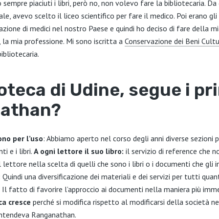
sempre piaciuti i libri, però no, non volevo fare la bibliotecaria. Da
le, avevo scelto il liceo scientifico per fare il medico. Poi erano gl
flazione di medici nel nostro Paese e quindi ho deciso di fare della m
, la mia professione. Mi sono iscritta a
Conservazione dei Beni Cultu
ibliotecaria.
oteca di Udine, segue i pri
athan?
sono per l’uso
: Abbiamo aperto nel corso degli anni diverse sezioni pe
i e i libri.
A ogni lettore il suo libro:
il servizio di reference che 
lettore nella scelta di quelli che sono i libri o i documenti che gli 
:
Quindi una diversificazione dei materiali e dei servizi per tutti quan
Il fatto di favorire l’approccio ai documenti nella maniera più imme
ca cresce
perché si modifica rispetto al modificarsi della società nel
 intendeva
Ranganathan
.