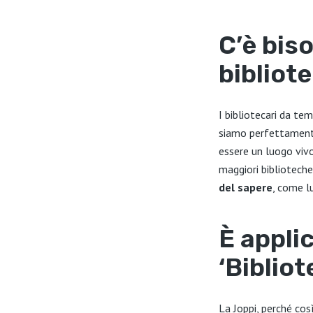
C’è bis
bibliot
I bibliotecari da te
siamo perfettamente 
essere un luogo vivo
maggiori biblioteche
del sapere
, come l
È applic
‘Bibliot
La Joppi, perché così