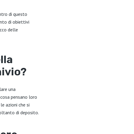
entro di questo
nto di obiettivi
ecco delle
lla
ivio?
lare una
he cosa pensano loro
le azioni che si
oltanto di deposito.