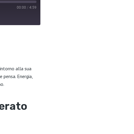
00:00
/
4:59
intorno alla sua
e pensa. Energia,
no.
derato