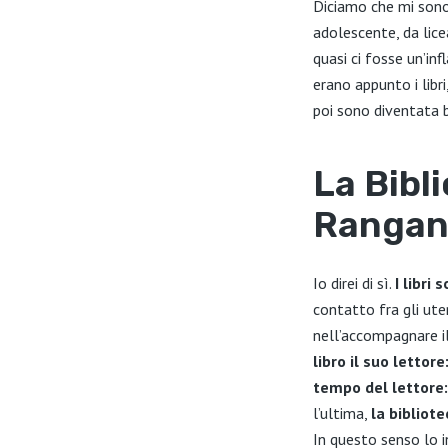
Diciamo che mi sono 
adolescente, da licea
quasi ci fosse un’in
erano appunto i libri
poi sono diventata b
La Bibli
Rangan
Io direi di sì.
I libri 
contatto fra gli utent
nell’accompagnare il 
libro il suo lettore
tempo del lettore:
l’ultima,
la bibliote
In questo senso lo