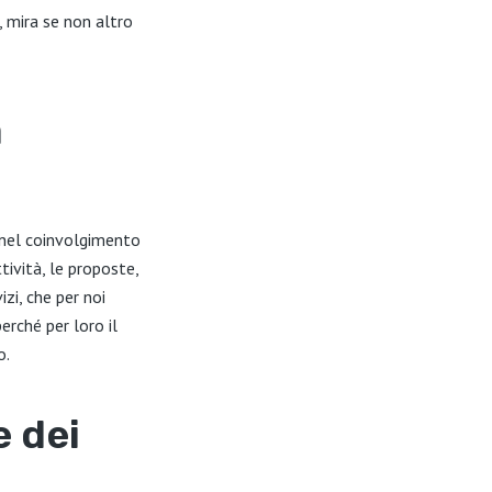
o, mira se non altro
a
e nel coinvolgimento
tività, le proposte,
zi, che per noi
rché per loro il
o.
e dei