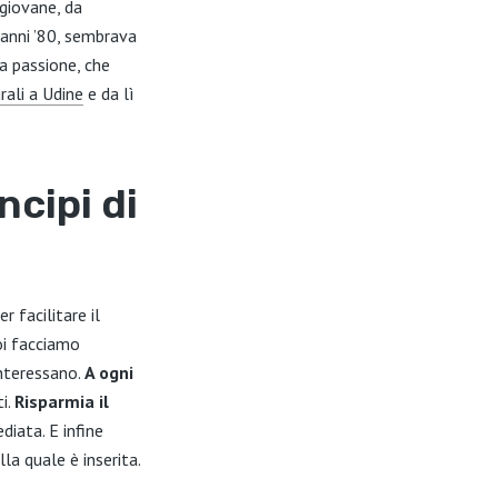
 giovane, da
i anni ’80, sembrava
ia passione, che
rali a Udine
e da lì
ncipi di
r facilitare il
noi facciamo
interessano.
A ogni
ti.
Risparmia il
diata. E infine
la quale è inserita.