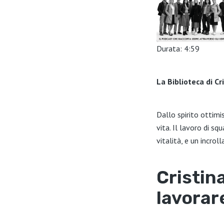
Durata: 4:59
SHARE
La Biblioteca di Cr
LINK
EMBED
Dallo spirito ottimi
vita. Il lavoro di s
vitalità, e un incrol
Cristin
lavorar