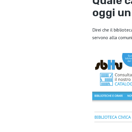
Quale c
oggi un
Direi che il bibliot
servono alla comunit