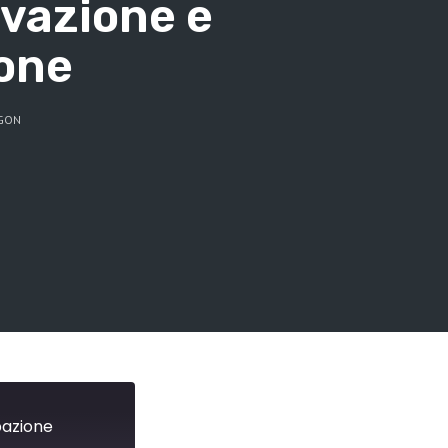
ovazione e
one
EGON
ipazione