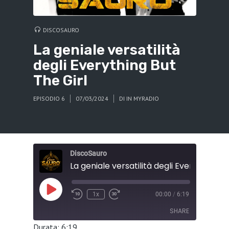
DISCOSAURO
La geniale versatilità
degli Everything But
The Girl
EPISODIO 6
07/03/2024
DI
IN MYRADIO
DiscoSauro
Play
1x
00:00
/
6:19
Episode
SHARE
Durata: 6:19