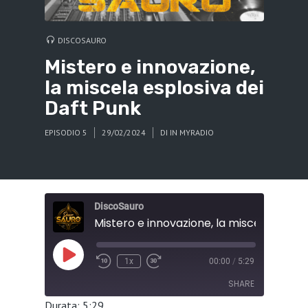
DISCOSAURO
Mistero e innovazione,
la miscela esplosiva dei
Daft Punk
EPISODIO 5
29/02/2024
DI
IN MYRADIO
DiscoSauro
Play
1x
00:00
/
5:29
Episode
SHARE
Durata: 5:29