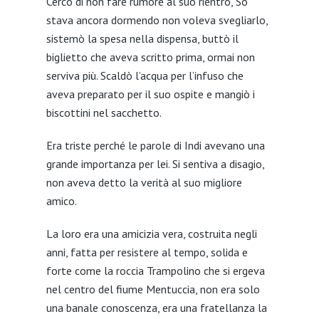
Cercò di non fare rumore al suo rientro, So
LINK
stava ancora dormendo non voleva svegliarlo,
EMBED
sistemò la spesa nella dispensa, buttò il
biglietto che aveva scritto prima, ormai non
serviva più. Scaldò l’acqua per l’infuso che
aveva preparato per il suo ospite e mangiò i
biscottini nel sacchetto.
Era triste perché le parole di Indi avevano una
grande importanza per lei. Si sentiva a disagio,
non aveva detto la verità al suo migliore
amico.
La loro era una amicizia vera, costruita negli
anni, fatta per resistere al tempo, solida e
forte come la roccia Trampolino che si ergeva
nel centro del fiume Mentuccia, non era solo
una banale conoscenza, era una fratellanza la