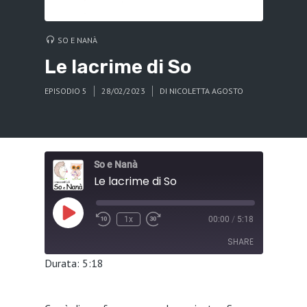
SO E NANÀ
Le lacrime di So
EPISODIO 5
28/02/2023
DI
NICOLETTA AGOSTO
So e Nanà
Le lacrime di So
Play
1x
00:00
/
5:18
Episode
SHARE
Durata: 5:18
SHARE