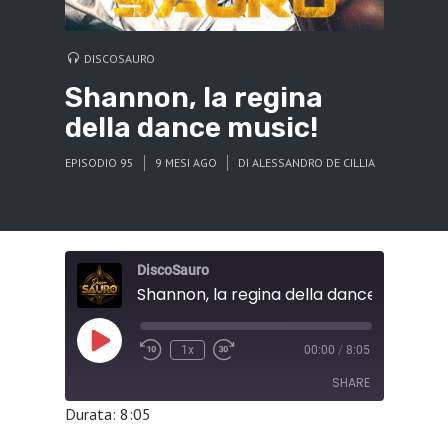
DISCOSAURO
Shannon, la regina
della dance music!
EPISODIO 95
9 MESI AGO
DI
ALESSANDRO DE CILLIA
DiscoSauro
Shannon, la regina della dance music!
Play
1x
00:00
/
8:05
Episode
SHARE
Durata: 8:05
SHARE