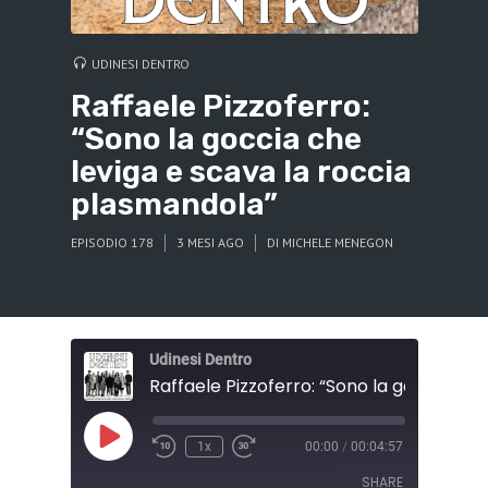
UDINESI DENTRO
Raffaele Pizzoferro:
“Sono la goccia che
leviga e scava la roccia
plasmandola”
EPISODIO 178
3 MESI AGO
DI
MICHELE MENEGON
Udinesi Dentro
Play
1x
00:00
/
00:04:57
Episode
SHARE