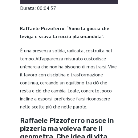
Durata: 00:04:57
SHARE
Raffaele Pizzoferro: “Sono la goccia che
LINK
leviga e scava la roccia plasmandola”.
EMBED
È una presenza solida, radicata, costruita nel
tempo. All’apparenza misurato custodisce
un’energia che non ha bisogno di mostrarsi. Vive
il lavoro con disciplina e trasformazione
continua, cercando un equilibrio tra ciò che
resta e ciò che cambia. Leale, concreto, poco
incline a esporsi, preferisce farsi riconoscere
nelle scelte più che nelle parole.
Raffaele Pizzoferro nasce in
pizzeria ma voleva fare il
geometra. Che idea di vita